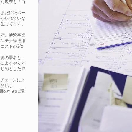
った現在も「当
いまだに紙ベー
携が取れていな
発生してます。
。
政府、港湾事業
コンテナ輸送用
コストの2倍
承認の署名と、
書によるやりと
はじめとした取
クチェーンによ
を開始し
易発展のために現